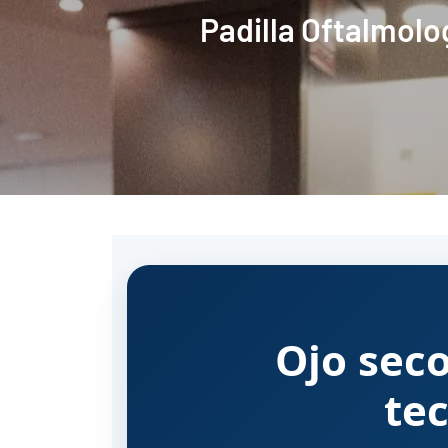
Padilla Oftalmolo
Ojo seco
tec