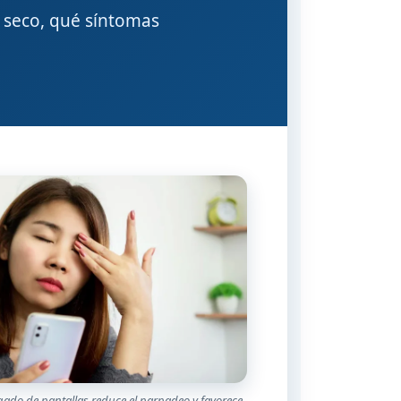
o seco, qué síntomas
gado de pantallas reduce el parpadeo y favorece