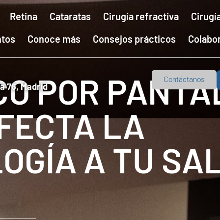
Retina
Cataratas
Cirugía refractiva
Cirugí
ntos
Conoce más
Consejos prácticos
Colabo
CO POR PANTA
Contáctanos
la 76, Madrid
FECTA LA
OGÍA A TU SA