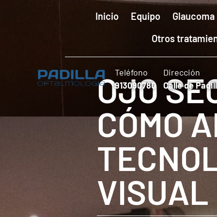
Inicio
Equipo
Glaucoma
Otros tratamie
Teléfono
Dirección
OJO SE
913090780
Calle de Padil
CÓMO A
TECNOL
VISUAL