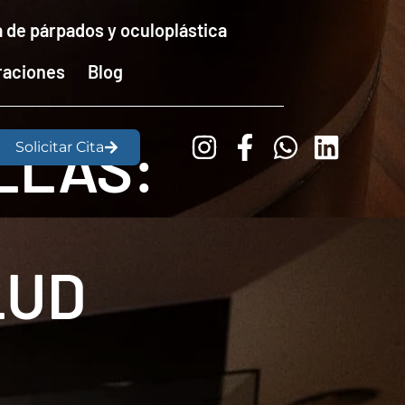
a de párpados y oculoplástica
raciones
Blog
LLAS:
Solicitar Cita
LUD