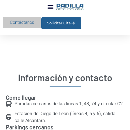
Cirugía Refractiva
Cirugía De Párpados Y Oculoplástica
Otros Tratamientos
Mas Información
Contáctanos
Solicitar Cita
Información y contacto
Cómo llegar
Paradas cercanas de las líneas 1, 43, 74 y circular C2.
Estación de Diego de León (líneas 4, 5 y 6), salida
calle Alcántara.
Parkings cercanos