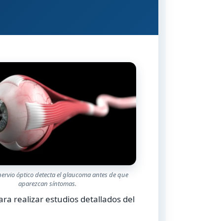
nervio óptico detecta el glaucoma antes de que
aparezcan síntomas.
a realizar estudios detallados del