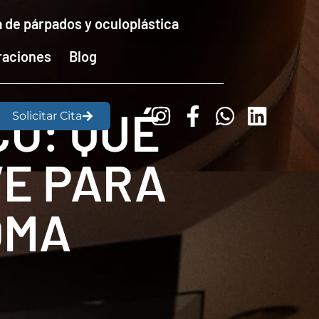
a de párpados y oculoplástica
raciones
Blog
CO: QUÉ
Solicitar Cita
VE PARA
OMA