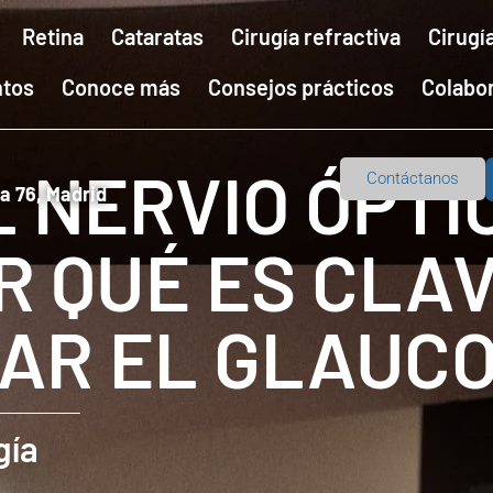
Retina
Cataratas
Cirugía refractiva
Cirugí
ntos
Conoce más
Consejos prácticos
Colabo
 NERVIO ÓPTI
Contáctanos
la 76, Madrid
OR QUÉ ES CLA
AR EL GLAUC
gía