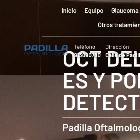
Inicio
Equipo
Glaucoma
Otros tratamie
Teléfono
Dirección
OCT DEL
913090780
Calle de Padil
ES Y P
DETECT
Padilla Oftalmolo