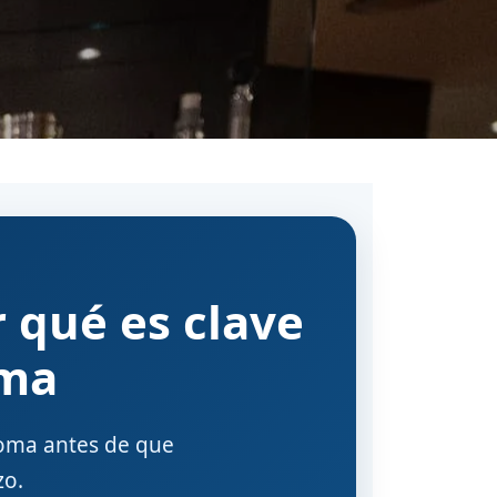
r qué es clave
oma
coma antes de que
zo.