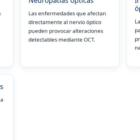
Neuropatías ópticas
I
ó
a
Las enfermedades que afectan
La
directamente al nervio óptico
pa
pueden provocar alteraciones
pr
detectables mediante OCT.
ne
s
na