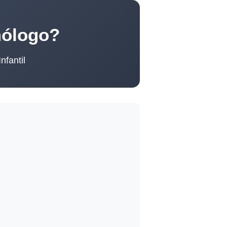
mólogo?
nfantil