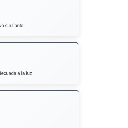
o sin llanto
decuada a la luz
a